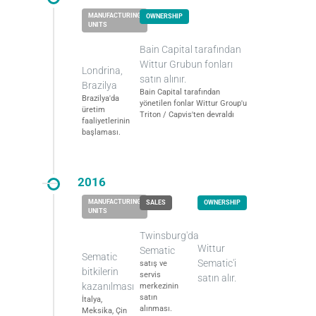
Bain Capital tarafından
Wittur Grubun fonları
Londrina,
satın alınır.
Brazilya
Bain Capital tarafından
Brazilya'da
yönetilen fonlar Wittur Group'u
üretim
Triton / Capvis'ten devraldı
faaliyetlerinin
başlaması.
2016
Twinsburg'da
Wittur
Sematic
Sematic
Sematic'i
satış ve
bitkilerin
servis
satın alır.
kazanılması
merkezinin
satın
İtalya,
alınması.
Meksika, Çin