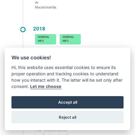
ve
Macaristan'da.
2018
We use cookies!
Yıl
Global
50. yıl
Küresel
Hi, this website uses essential cookies to ensure its
dönümü
entegre
proper operation and tracking cookies to understand
yönetim
how you interact with it. The latter will be set only after
sistemi
sertifikası.
consent.
Let me choose
Accept all
2019
Reject all
PSP Investments