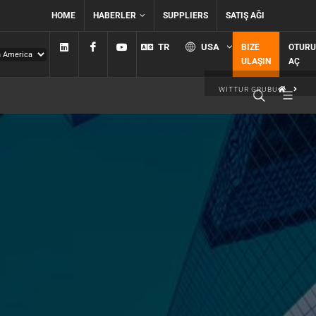
HOME
HABERLER
SUPPLIERS
SATIŞ AĞI
Linkedin
Facebook
YouTube
TR
USA
BIZE
OTUR
ULAŞIN
AÇ
WITTUR GRUBU