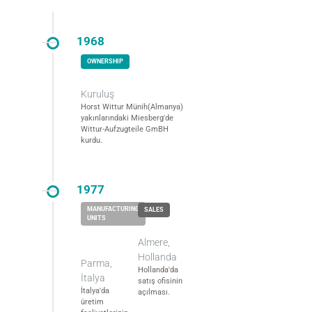
1968
Kuruluş
Horst Wittur Münih(Almanya)
yakınlarındaki Miesberg'de
Wittur-Aufzugteile GmBH
kurdu.
1977
Almere,
Hollanda
Parma,
Hollanda'da
İtalya
satış ofisinin
İtalya'da
açılması.
üretim