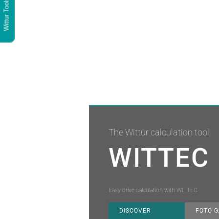
Wittur Tools
The Wittur calculation tool
WITTEC
Easy drive calculation with WITTEC
DISCOVER
FOTO G