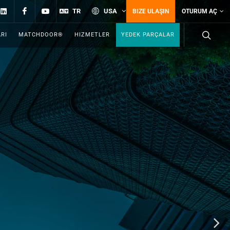
Linkedin
Facebook
YouTube
TR
USA
BIZE ULAŞIN
OTURUM AÇ
RI
MATCHDOOR®
HIZMETLER
YEDEK PARÇALAR