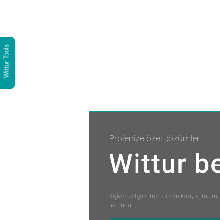
Wittur Tools
Projenize özel çözümler
Wittur b
Kişiye özel çözümlerimiz en kolay kurulum, e
üstündür.