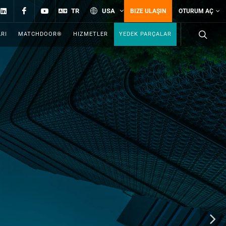
Linkedin
Facebook
YouTube
TR
USA
BIZE ULAŞIN
OTURUM AÇ
RI
MATCHDOOR®
HIZMETLER
YEDEK PARÇALAR