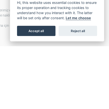
Hi, this website uses essential cookies to ensure
its proper operation and tracking cookies to
erimiz en kolay kurulum, esneklik,
understand how you interact with it. The latter
ve nakliye açısından üstündür.
will be set only after consent.
Let me choose
a için en iyi yatak plakası çözümünü
Accept all
Reject all
yelpazesi için özel çözümler
 için optimize edilmiş tasarım
mu mevcut halat düşüşüne kolayca
etrik ince ayarı
lar için mevcuttur
tları mevcuttur
ü ve titreşimleri azaltmak için isteğe
ihazları
lar için isteğe bağlı güvenlik
udiyeti
a hızlı kurulum için esnek ön montaj