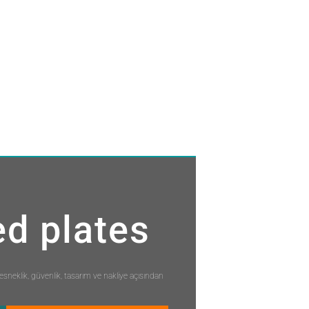
ed plates
sneklik, güvenlik, tasarım ve nakliye açısından