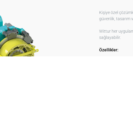
Kişiye özel çözüml
güvenlik, tasarım 
Wittur her uygulam
sağlayabilir.
Özellikler:
Tüm Wittur sürücü 
En uzun halat ömrü
Makaraların konu
uyarlanabilir
Halatlamanın milim
Farklı süspansiyon
Farklı kasnak boyu
Çalışma gürültüsün
bağlı sönümleme c
Tüm hareketli parça
kapaklarının mevc
Kolay kullanım vey