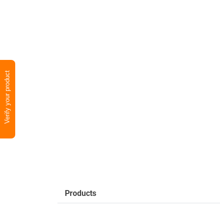
Verify your product
Products