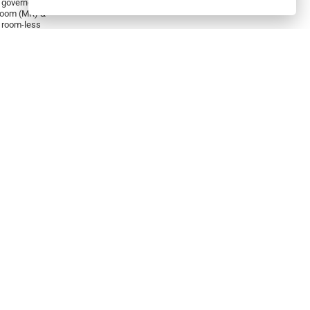
governor for
COVER
room (MR) &
 room-less
) lifts