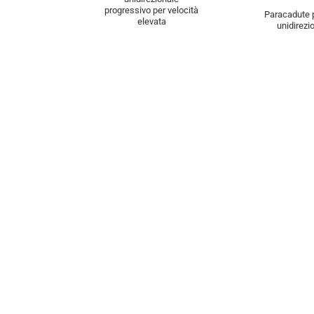
progressivo per velocità
Paracadute 
elevata
unidirezi
impianti ad 
Image gallery