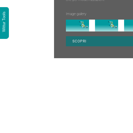
Wittur Tools
Image gallery
SCOPRI