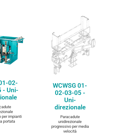
are
Compare
-02-03-
WCWSG 01-02-
- Uni-
03-05 - Uni-
ionale
direzionale
01-02-
WCWSG 01-
COVER
DISCOVER
 - Uni-
02-03-05 -
ionale
Uni-
direzionale
cadute
ezionale
 per impianti
Paracadute
a portata
unidirezionale
progressivo per media
velocità