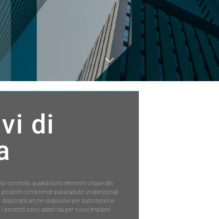
vi di
a
oso controllo qualità sono elementi chiave dei
i prodotti comprende paracadute unidirezionali
o disponibili anche dispositivi per la protezione
. I prodotti sono adatti sia per nuovi impianti