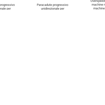
Overspeed 
DIS
machine 
progressivo
Paracadute progressivo
machine
onale per
unidirezionale per
(MRL
alta portata
impianti ad alta portata