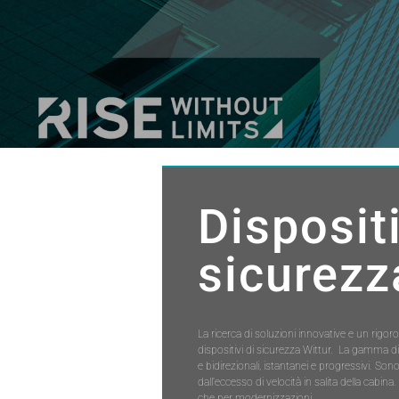
Dispositi
sicurezz
La ricerca di soluzioni innovative e un rigor
dispositivi di sicurezza Wittur. La gamma d
e bidirezionali, istantanei e progressivi. Son
dall'eccesso di velocità in salita della cabina
che per modernizzazioni.