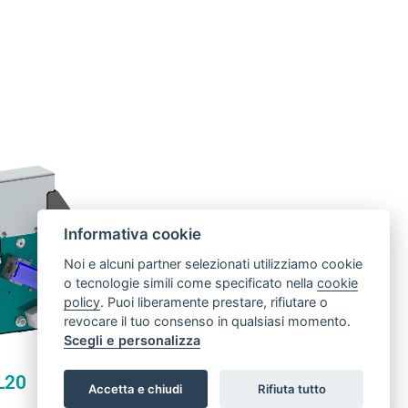
are
L20
emely compact,
eter of 180 mm
Informativa cookie
combined with
ion weight, it
Noi e alcuni partner selezionati utilizziamo cookie
lightweight
ion for the
o tecnologie simili come specificato nella
cookie
market range
policy
. Puoi liberamente prestare, rifiutare o
mized space
 both for new
revocare il tuo consenso in qualsiasi momento.
ations and
Scegli e personalizza
on of existing
o handle and to
oming at a very
L20
tive cost
Accetta e chiudi
Rifiuta tutto