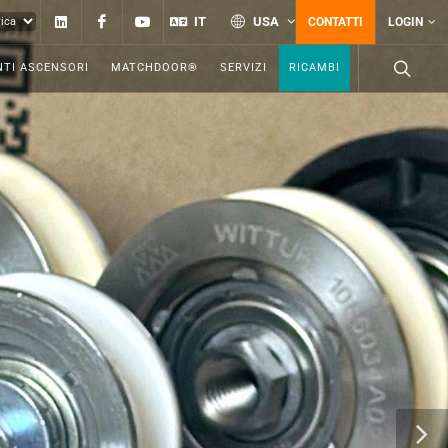
Linkedin
Facebook
YouTube
IT
USA
CONTATTI
LOGIN
TI ASCENSORI
MATCHDOOR®
SERVIZI
RICAMBI