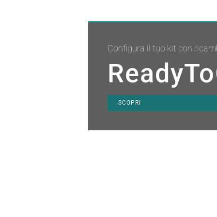
Configura il tuo kit con ricam
ReadyTo
SCOPRI