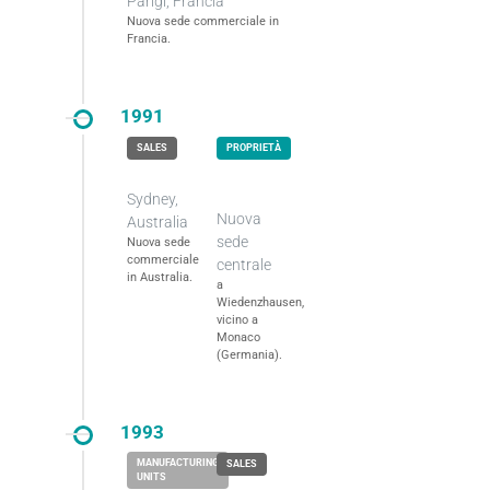
Parigi, Francia
Nuova sede commerciale in
Francia.
1991
Sydney,
Nuova
Australia
sede
Nuova sede
commerciale
centrale
in Australia.
a
Wiedenzhausen,
vicino a
Monaco
(Germania).
1993