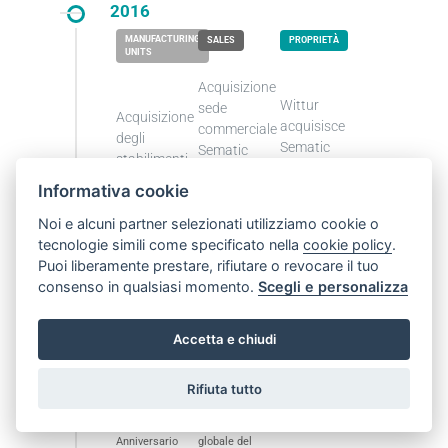
2016
Acquisizione
Wittur
sede
Acquisizione
acquisisce
commerciale
degli
Sematic
Sematic
stabilimenti
e centro
Sematic
assistenza a
Informativa cookie
in Italia,
Twinsburg
Messico, Cina
(USA).
Noi e alcuni partner selezionati utilizziamo cookie o
e Ungheria.
tecnologie simili come specificato nella
cookie policy
.
Puoi liberamente prestare, rifiutare o revocare il tuo
consenso in qualsiasi momento.
Scegli e personalizza
2018
Accetta e chiudi
Rifiuta tutto
Anniversario
Globale
50esimo
Certificazione
Anniversario
globale del