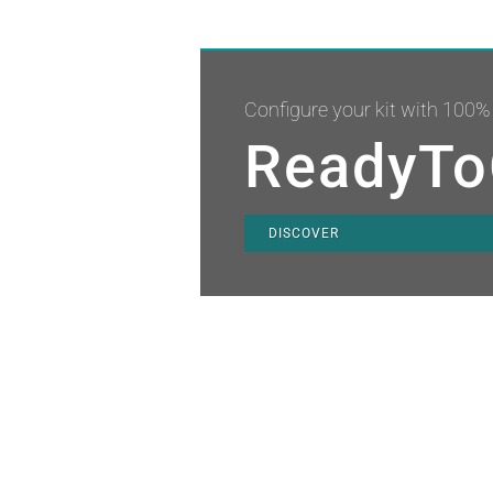
Configure your kit with 100% 
ReadyTo
DISCOVER