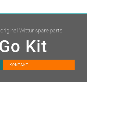
original Wittur spare parts
Go Kit
KONTAKT