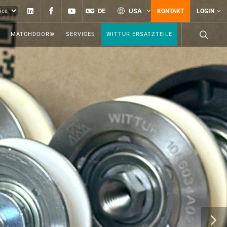
Linkedin
Facebook
YouTube
DE
USA
KONTAKT
LOGIN
MATCHDOOR®
SERVICES
WITTUR ERSATZTEILE