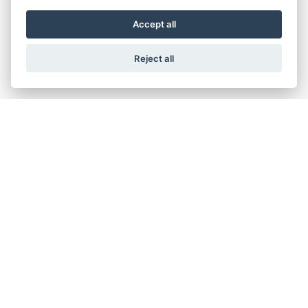
Accept all
Reject all
SGA-I-70:Paracaídas instantáneo para instalaciones de alto
tráfico
Unique product for very heavy freight elevator applications. Also a
perfect modernization solution.
USP's:
Paracaídas de activación en bajada
Es la solución perfecta para aplicaciones de altro tráfico con cargas
pesadas
Puede ir con una anchura de cabeza de guía de 32 mm