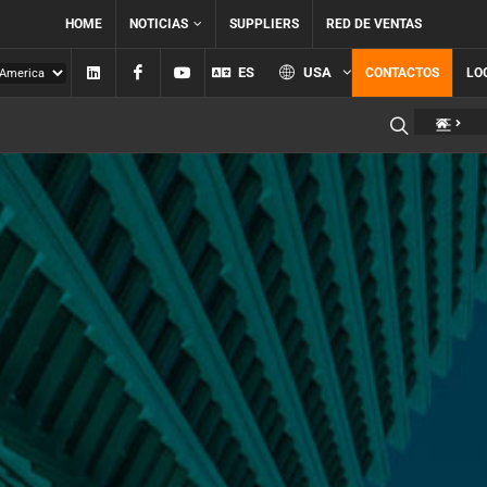
HOME
NOTICIAS
SUPPLIERS
RED DE VENTAS
Linkedin
Facebook
YouTube
ES
USA
CONTACTOS
LO