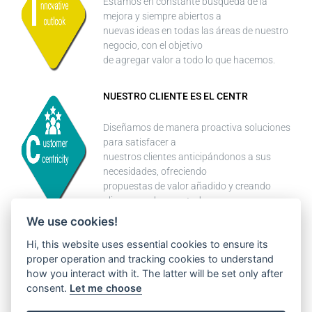
Estamos en constante búsqueda de la
mejora y siempre abiertos a
nuevas ideas en todas las áreas de nuestro
negocio, con el objetivo
de agregar valor a todo lo que hacemos.
NUESTRO CLIENTE ES EL CENTR
Diseñamos de manera proactiva soluciones
para satisfacer a
nuestros clientes anticipándonos a sus
necesidades, ofreciendo
propuestas de valor añadido y creando
alianzas en las que todos ganan
We use cookies!
GANAMOS ESTANDO JUNTOS
Hi, this website uses essential cookies to ensure its
proper operation and tracking cookies to understand
Abarcamos diferentes bagajes y
how you interact with it. The latter will be set only after
experiencias actuando globalmente
consent.
Let me choose
como un único Wittur enfocado a la
diversidad, trabajando con