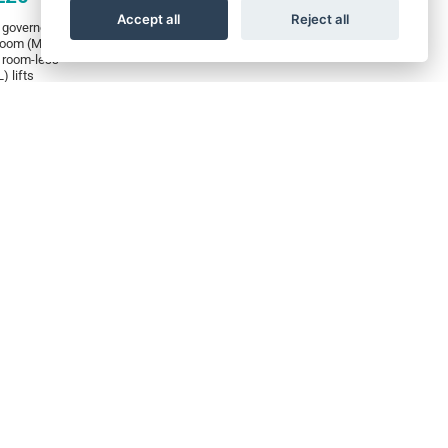
Accept all
Reject all
governor for
COVER
room (MR) &
 room-less
) lifts