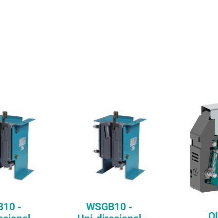
re
Compare
Comp
O
OL20 is extr
with a diam
only. When 
 - Uni-
the STW tens
ional
offers a 
WSGB10 - Uni-
combinat
direcional
commodity 
renagem de
with maxi
irecional para
efficiency,
ocidade
DISCOVER
install
modernizati
OVER
lifts, easy t
10 -
WSGB10 -
install and c
O
competi