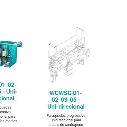
are
Compare
WCWSG 01-02-
03-05 - Uni-
-02-03-
direcional
- Uni-
cional
WCWSG 01-02-03-05:
Paraquedas progressivo
unidireccional para chasis
01-02-
de contrapeso
COVER
 - Uni-
WCWSG 01-
DISCOVER
cional
02-03-05 -
Uni-direcional
-quedas
ressivo
Paraquedas progressivo
ional para
unidireccional para
des médias
chasis de contrapeso