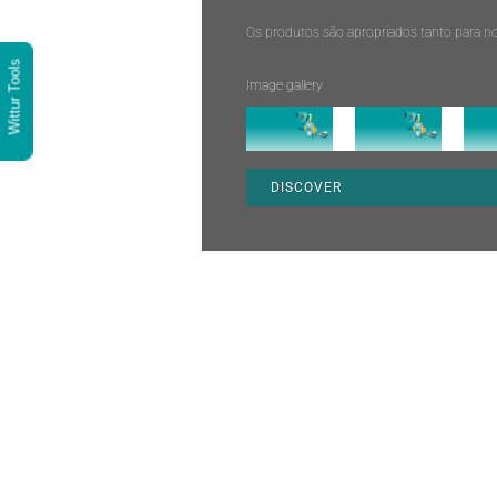
Os produtos são apropriados tanto para 
Wittur Tools
Image gallery
DISCOVER