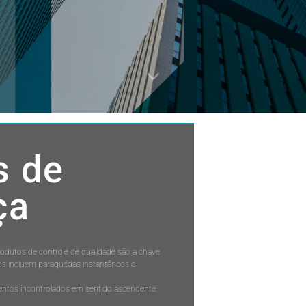
s de
ça
rodutos de controle de qualidade são a chave
os incluem paraquédas instantâneos e
entos incontrolados em sentido ascendente,