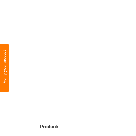
Verify your product
Products