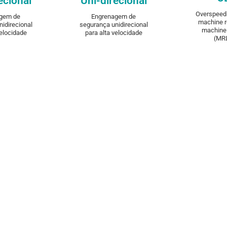
ecional
Uni-direcional
Overspeed 
DIS
gem de
Engrenagem de
machine 
idirecional
segurança unidirecional
machine
velocidade
para alta velocidade
(MRL