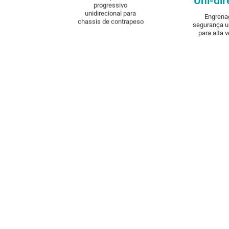
Uni-dir
progressivo
unidirecional para
Engrena
chassis de contrapeso
segurança un
para alta 
Image gallery