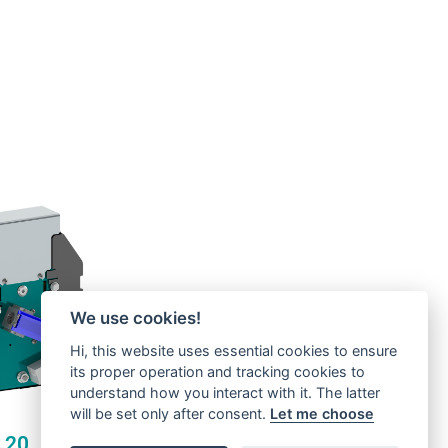
are
L20
emely compact,
eter of 180 mm
combined with
ion weight, it
lightweight
We use cookies!
ion for the
market range
Hi, this website uses essential cookies to ensure
mized space
 both for new
its proper operation and tracking cookies to
ations and
understand how you interact with it. The latter
on of existing
o handle and to
will be set only after consent.
Let me choose
oming at a very
L20
tive cost