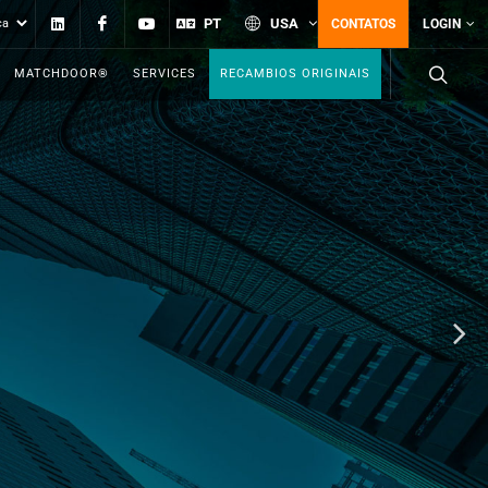
Linkedin
Facebook
YouTube
PT
USA
CONTATOS
LOGIN
MATCHDOOR®
SERVICES
RECAMBIOS ORIGINAIS