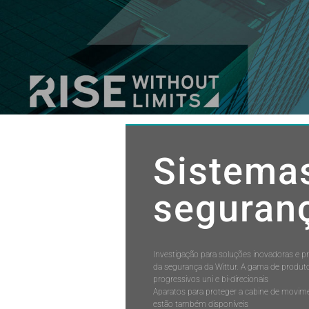
Sistema
seguran
Investigação para soluções inovadoras e p
da segurança da Wittur. A gama de produt
progressivos uni e bi-direcionais
Aparatos para proteger a cabine de movim
estão também disponíveis