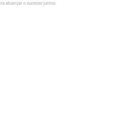
ara alcançar o sucesso juntos
demonstrando transparência, profissonalismo,
ito em todas as nossas interações.
ESSOAS E O PLANETA
sos clientes e fornecedores garantimos
otejam as pessoas e o meio ambiente.