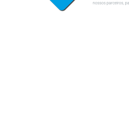
nossos parceiros, p
INTEGRIDADE
Agimos éticamente, 
honestidade e respe
PROTEGEMOS AS P
Em parceria com nos
que nossas ações pr