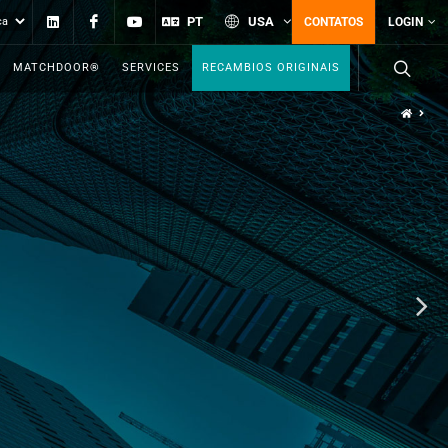
Linkedin
Facebook
YouTube
PT
USA
CONTATOS
LOGIN
MATCHDOOR®
SERVICES
RECAMBIOS ORIGINAIS