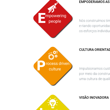
EMPODERAMOS AS
Nós construímos ti
e riando oportunida
os esforços individu
CULTURA ORIENTA
Impulsionamos custo
por meio da constru
uma cultura de qual
VISÃO INOVADORA