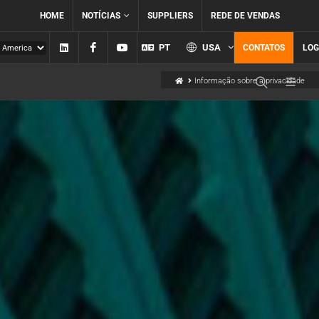
HOME
NOTÍCIAS
SUPPLIERS
REDE DE VENDAS
Linkedin
Facebook
YouTube
PT
USA
CONTATOS
LOG
Informação sobre a privacidade