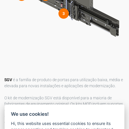
3
SGV
é a família de produto de portas para utilização baixa, média e
elevada para novas instalações e aplicações de modernização.
O kit de modernização SGV está disponível para a maioria de
fabricantes de equipamento original; Os kits MOD incluem suportes
de operador de porta de cabine ajustáveis, adaptadores de painel
We use cookies!
de porta à interface com os painéis de porta existentes e
embraiagem com interbloqueio de porta de cabine integrado.
Hi, this website uses essential cookies to ensure its