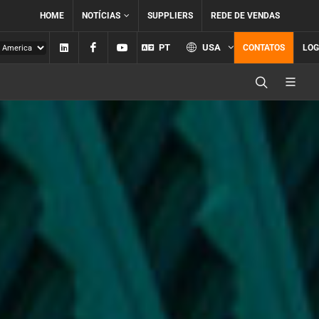
HOME
NOTÍCIAS
SUPPLIERS
REDE DE VENDAS
Linkedin
Facebook
YouTube
PT
USA
CONTATOS
LOG